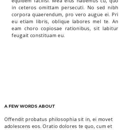
equidem facilisi. Mea eius habemus cu, quo
in ceteros omittam persecuti. No sed nibh
corpora quaerendum, pro vero augue ei. Pri
eu etiam libris, oblique labores mel te. An
eam choro copiosae rationibus, sit labitur
feugait constituam eu.
A FEW WORDS ABOUT
Offendit probatus philosophia sit in, ei movet
adolescens eos. Oratio dolores te quo, cum et